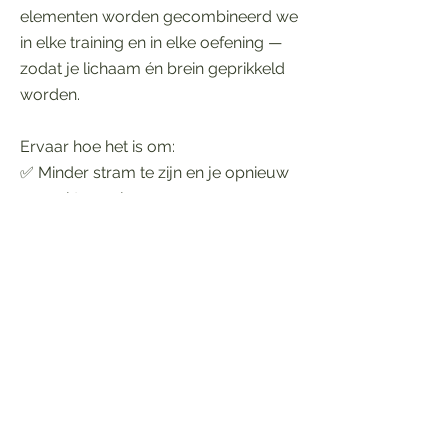
elementen worden gecombineerd we
in elke training en in elke oefening —
zodat je lichaam én brein geprikkeld
worden.
Ervaar hoe het is om:
✅ Minder stram te zijn en je opnieuw
soepel te voelen
✅ Je kracht terug te winnen en
steviger te staan
✅ Op een veilige manier je grenzen te
verleggen
✅ Weer vertrouwen te krijgen in je
lichaam
✅ Met meer energie én
zelfvertrouwen te bewegen
✅ Elke les anders: variatie, plezier en